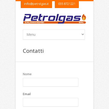
info@petrolgas.it
055 8721221
Contatti
Nome
Email