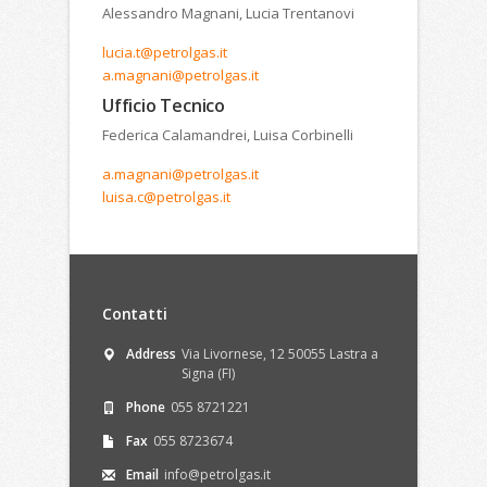
Alessandro Magnani, Lucia Trentanovi
lucia.t@petrolgas.it
a.magnani@petrolgas.it
Ufficio Tecnico
Federica Calamandrei, Luisa Corbinelli
a.magnani@petrolgas.it
luisa.c@petrolgas.it
Contatti
Address
Via Livornese, 12 50055 Lastra a
Signa (FI)
Phone
055 8721221
Fax
055 8723674
Email
info@petrolgas.it