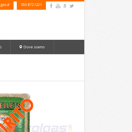
gas.it
055 8721221
i
Dove siamo