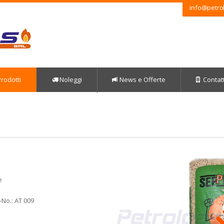
info@petrol
rodotti
Noleggi
News e Offerte
Contatt
e
-No.: AT 009