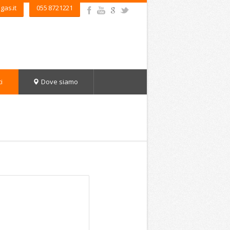
gas.it
055 8721221
i
Dove siamo