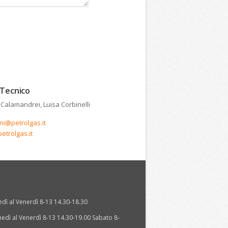
 Tecnico
 Calamandrei, Luisa Corbinelli
i@petrolgas.it
etrolgas.it
dì al Venerdì 8-13 14.30-18.30
edì al Venerdì 8-13 14.30-19.00 Sabato 8-