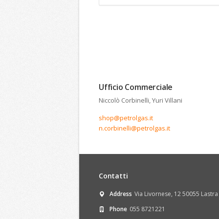
Ufficio Commerciale
Niccolò Corbinelli, Yuri Villani
shop@petrolgas.it
n.corbinelli@petrolgas.it
Contatti
Address
Via Livornese, 12 50055 Lastra 
Phone
055 8721221