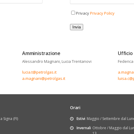
Privacy
Privacy Policy
Invia
Amministrazione
Ufficio
Alessandro Magnani, Lucia Trentanovi
Federica
lucia.t@petrolgas.it
a.magnan
a.magnani@petrolgas.it
luisa.c@p
Orari
a Signa (FI)
Estivi
Maggio / Settembre dal Lune
Invernali
Ottobre / Maggio dal Lun
13