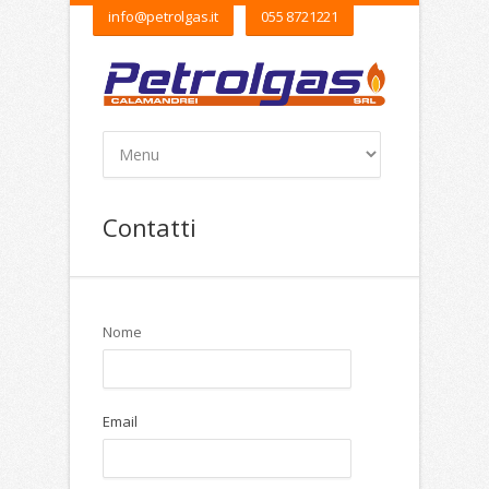
info@petrolgas.it
055 8721221
Contatti
Nome
Email