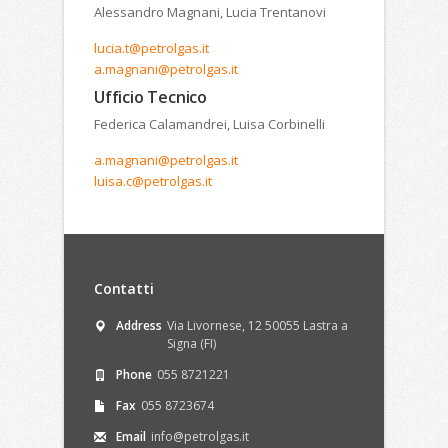
Alessandro Magnani, Lucia Trentanovi
lucia.t@petrolgas.it
a.magnani@petrolgas.it
Ufficio Tecnico
Federica Calamandrei, Luisa Corbinelli
a.magnani@petrolgas.it
luisa.c@petrolgas.it
Contatti
Address
Via Livornese, 12 50055 Lastra a
Signa (FI)
Phone
055 8721221
Fax
055 8723674
Email
info@petrolgas.it