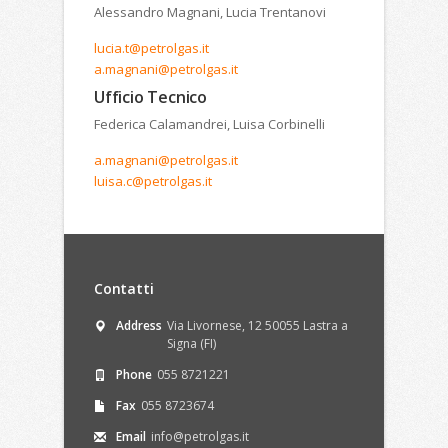
Alessandro Magnani, Lucia Trentanovi
lucia.t@petrolgas.it
a.magnani@petrolgas.it
Ufficio Tecnico
Federica Calamandrei, Luisa Corbinelli
a.magnani@petrolgas.it
luisa.c@petrolgas.it
Contatti
Address
Via Livornese, 12 50055 Lastra a
Signa (FI)
Phone
055 8721221
Fax
055 8723674
Email
info@petrolgas.it