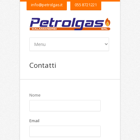
info@petrolgas.it
055 8721221
Contatti
Nome
Email