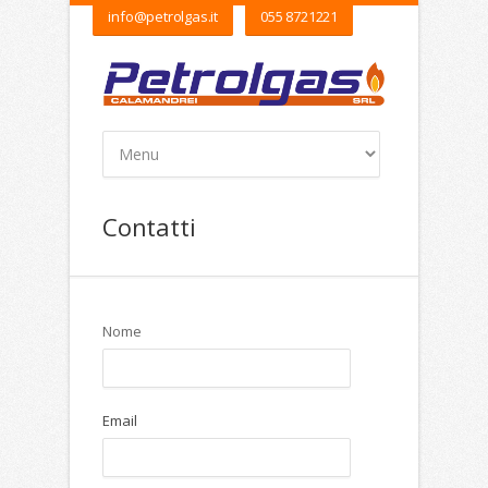
info@petrolgas.it
055 8721221
Contatti
Nome
Email