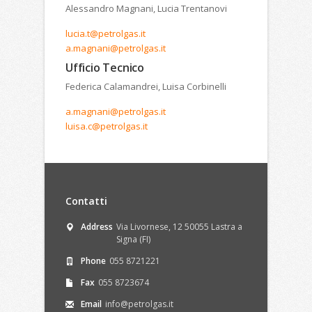
Alessandro Magnani, Lucia Trentanovi
lucia.t@petrolgas.it
a.magnani@petrolgas.it
Ufficio Tecnico
Federica Calamandrei, Luisa Corbinelli
a.magnani@petrolgas.it
luisa.c@petrolgas.it
Contatti
Address
Via Livornese, 12 50055 Lastra a
Signa (FI)
Phone
055 8721221
Fax
055 8723674
Email
info@petrolgas.it